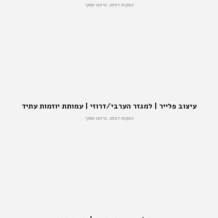
הפקות דפוס, מיתוג עסקי
עיצוב פלייר | למגזר הערבי/דרוזי | עמותת יוזמות עתיד
הפקות דפוס, מיתוג עסקי