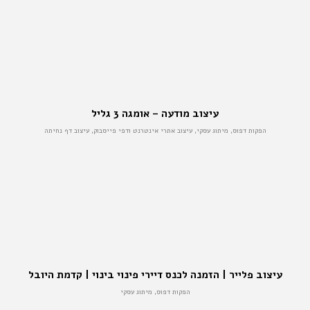
עיצוב מודעה – אומגה 3 גליל
הפקות דפוס, מיתוג עסקי, עיצוב אתרי אינטרנט ודפי פייסבוק, עיצוב דף נחיתה
עיצוב פלייר | הזמנה לכנס דיירי פינוי בינוי | קדמת היובל
הפקות דפוס, מיתוג עסקי