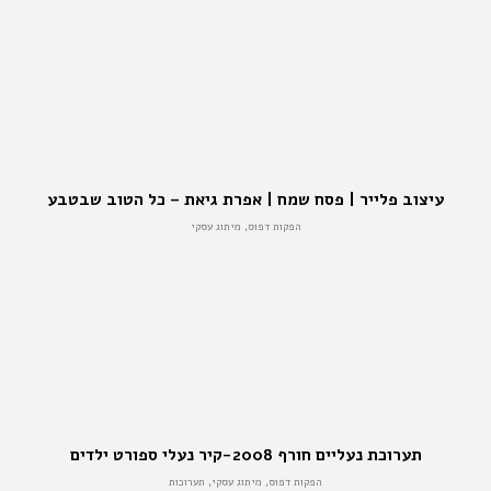
עיצוב פלייר | פסח שמח | אפרת גיאת – כל הטוב שבטבע
הפקות דפוס, מיתוג עסקי
תערוכת נעליים חורף 2008-קיר נעלי ספורט ילדים
הפקות דפוס, מיתוג עסקי, תערוכות