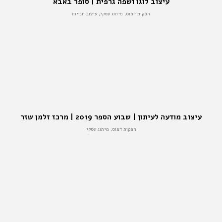
עיצוב לוגו ושפה גרפית | סופר באבא
הפקות דפוס, מיתוג עסקי, עיצוב חנויות
עיצוב מודעה לעיתון | שבוע הספר 2019 | מרכז זלמן שזר
הפקות דפוס, מיתוג עסקי