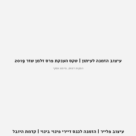
עיצוב הזמנה לעיתון | טקס הענקת פרס זלמן שזר 2019
הפקות דפוס, מיתוג עסקי
עיצוב פלייר | הזמנה לכנס דיירי פינוי בינוי | קדמת היובל