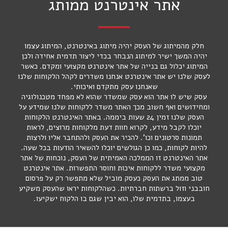
אתר אינטרנט ממותג
חלק מהמיתוג של העסק יהיה מיתוג באינטרנט, המיתוג עצמו
יהיה המשך ישיר למיתוג הנבחר בכדי ליצור תדמית אחידה ולכן
המיתוג יכלול גם בנייה של אתר אינטרנט מקצועי ומקדם. כאשר
לעסק שלנו יש אתר אינטרנט אנחנו משדרים לקהל הלקוחות שלנו
שאנחנו עסק מתקדם ואיכותי.
עסק שיש לו אתר הוא עסק שמשדר שהוא לא מפחד מטכנולוגיה
ומחידושים ואף חשוב מכך האתר משדר ללקוחות שלנו שמידע על
העסק שלנו זמין 24 שעות ביממה. באתר האינטרנט הלקוחות
יוכלו לקבל מידע, לקרוא חוות דעת מלקוחות מרוצים, לראות
תמונות סרטונים וכו’. להכיר את העסק ולהתחבר אליו ולרצות
להיות לקוחות, כמו כן הגולשים יוכלו להשאיר הודעות בכל שעה.
אתר האינטרנט זו הממלכה האמיתית של העסק, נוכחות של אתר
מקצועי משדר ללקוחות איכות וחוסר התפשרות. אתר אינטרנט
טוב ממתג את העסק כעסק מוביל שלא מתפשר רק על פרסום
חובבני וזול ברשתות חברתיות. כשהלקוחות יראו שהעסק משקיע
בעצמו, בתדמית שלו, הוא יבין שגם בו הלקוח ישקיעו.