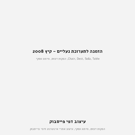
הזמנה לתערוכת נעליים – קיץ 2008
Chair, Dest, Sofa, Table, הפקות דפוס, מיתוג עסקי
עיצוב דפי פייסבוק
הפקות דפוס, מיתוג עסקי, עיצוב אתרי אינטרנט ודפי פייסבוק