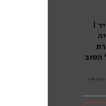
ר |
יה
רת
 הטוב
ה וטבע | אפרת