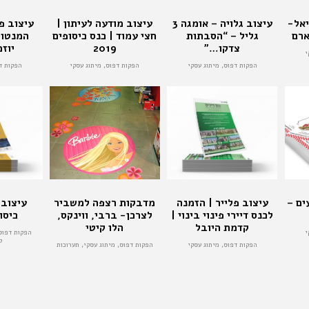
יאל-
עיצוב גלויה – אומגה 3
עיצוב מודעה לעיתון |
עיצוב פ
ארם
גליל – “הסבתות
חצי עמוד | כנס כיסופים
המנטור
צדקו…”
2019
יוז
י
הפקות דפוס, מיתוג עסקי
הפקות דפוס, מיתוג עסקי
הפקות ד
ים –
עיצוב פלייר | הזמנה
מדבקות רצפה למשביר
עיצוב 
לכנס דיירי פינוי בינוי |
לצרכן- ברבי, ווינקס,
כיסופי
קדמת היובל
הלו קיטי
י
הפקות דפוס,
ל
הפקות דפוס, מיתוג עסקי
הפקות דפוס, מיתוג עסקי, תערוכות