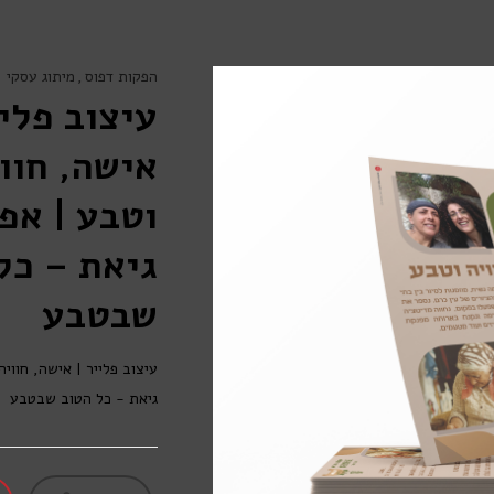
הפקות דפוס
מיתוג עסקי
עיצוב פליי
אישה, חוו
וטבע | אפ
גיאת – כל
שבטבע
עיצוב פלייר | אישה, חווי
גיאת - כל הטוב שבטבע