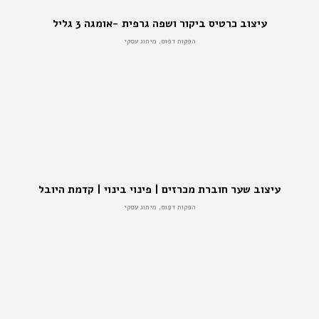
עיצוב כרטיס ביקור ושפה גרפית -אומגה 3 גליל
הפקות דפוס, מיתוג עסקי
עיצוב שער חוברת מכרזים | פינוי בינוי | קדמת היובל
הפקות דפוס, מיתוג עסקי