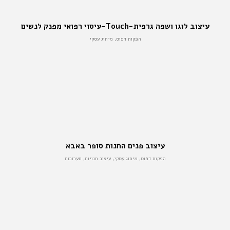
עיצוב לוגו ושפה גרפית-Touch-עיסוי רפואי מפנק לנשים
הפקות דפוס, מיתוג עסקי
עיצוב פנים החנות סופר באבא
הפקות דפוס, מיתוג עסקי, עיצוב חנויות, תערוכות