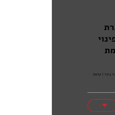
רת
ינוי
מת
י בינוי | קדמת
0