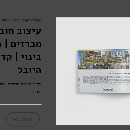
הפקות דפוס
מיתוג עסקי
עיצוב חוב
מכרזים | פ
בינוי | קד
היובל
עיצוב חוברת מכרזים | פינו
היובל
Share