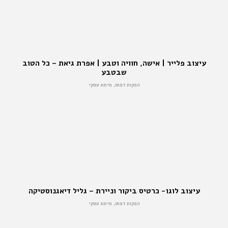
עיצוב פלייר | אישה, חוויה וטבע | אפרת גיאת – כל הטוב
שבטבע
הפקות דפוס, מיתוג עסקי
עיצוב לוגו- כרטיס ביקור וניירת – גליל דיאגנוסטיקה
הפקות דפוס, מיתוג עסקי