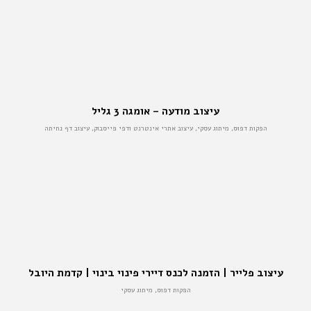
עיצוב מודעה – אומגה 3 גליל
הפקות דפוס, מיתוג עסקי, עיצוב אתרי אינטרנט ודפי פייסבוק, עיצוב דף נחיתה
עיצוב פלייר | הזמנה לכנס דיירי פינוי בינוי | קדמת היובל
הפקות דפוס, מיתוג עסקי